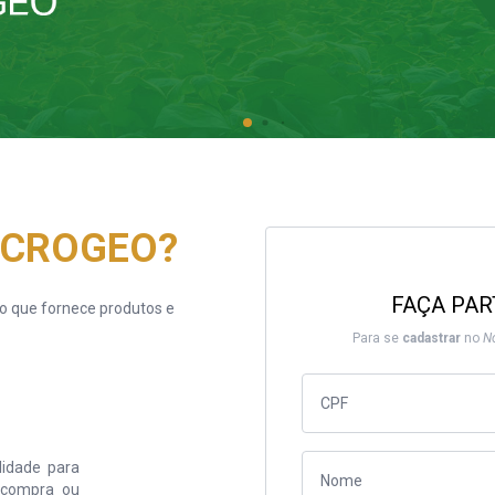
MICROGEO?
FAÇA PAR
 que fornece produtos e
Para se
cadastrar
no
N
idade para
e compra ou