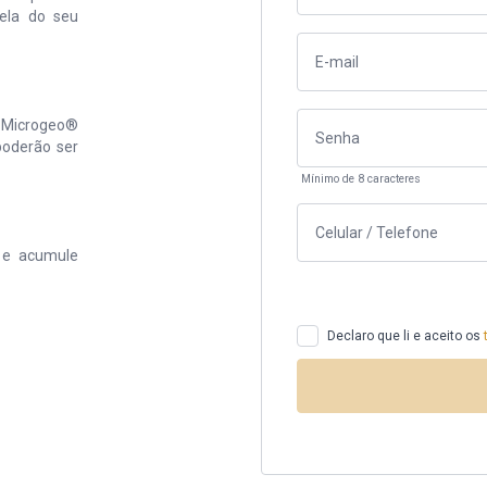
tela do seu
u Microgeo®
poderão ser
Mínimo de 8 caracteres
 e acumule
Declaro que li e aceito os