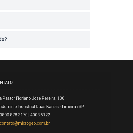
ido?
NTATO
a Pastor Floriano José Pereira, 100
ndomínio Industrial Duas Barras - Limeira /SP
0800 878 3170 | 4003.5122
contato@microgeo.com.br